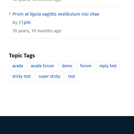
Proin at ligula sagittis vestibulum nisi vitae
by
phl
10 years, 10 months ago
Topic Tags
avada
avada forum
demo
forum
reply test
sticky test
super sticky
test