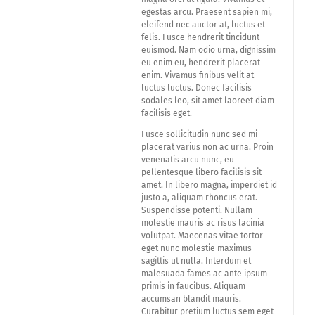
egestas arcu. Praesent sapien mi,
eleifend nec auctor at, luctus et
felis. Fusce hendrerit tincidunt
euismod. Nam odio urna, dignissim
eu enim eu, hendrerit placerat
enim. Vivamus finibus velit at
luctus luctus. Donec facilisis
sodales leo, sit amet laoreet diam
facilisis eget.
Fusce sollicitudin nunc sed mi
placerat varius non ac urna. Proin
venenatis arcu nunc, eu
pellentesque libero facilisis sit
amet. In libero magna, imperdiet id
justo a, aliquam rhoncus erat.
Suspendisse potenti. Nullam
molestie mauris ac risus lacinia
volutpat. Maecenas vitae tortor
eget nunc molestie maximus
sagittis ut nulla. Interdum et
malesuada fames ac ante ipsum
primis in faucibus. Aliquam
accumsan blandit mauris.
Curabitur pretium luctus sem eget